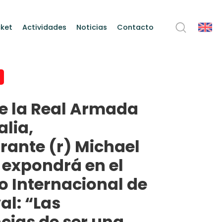
ket
Actividades
Noticias
Contacto
de la Real Armada
alia,
rante (r) Michael
expondrá en el
 Internacional de
l: “Las
cias de ser una