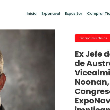
Inicio
Exponaval
Expositor
Comprar Tic
Principales Noticias
Ex Jefe 
de Austr
Vicealmi
Noonan, 
Congreso
ExpoNava
implican