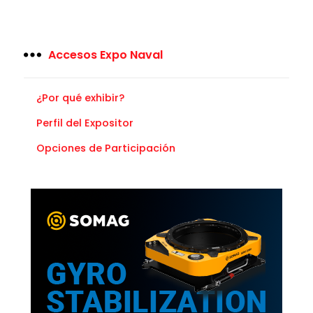
Accesos Expo Naval
¿Por qué exhibir?
Perfil del Expositor
Opciones de Participación