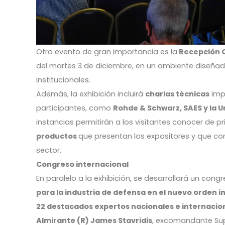
Otro evento de gran importancia es la
Recepción O
del martes 3 de diciembre, en un ambiente diseñad
institucionales.
Además, la exhibición incluirá
charlas técnicas
impa
participantes, como
Rohde & Schwarz, SAES y la U
instancias permitirán a los visitantes conocer de 
productos
que presentan los expositores y que cont
sector.
Congreso internacional
En paralelo a la exhibición, se desarrollará un cong
para la industria de defensa en el nuevo orden i
22 destacados expertos nacionales e internacio
Almirante (R) James Stavridis
, excomandante Sup