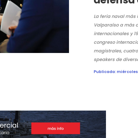
La feria naval más 
Valparaíso a más d
internacionales y 19
congreso internaci
magistrales, cuatro
speakers de divers
Publicada:
miércoles