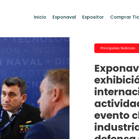
Inicio
Exponaval
Expositor
Comprar Tic
Principales Noticias
Exponava
exhibici
internac
activida
evento c
industri
defensa 